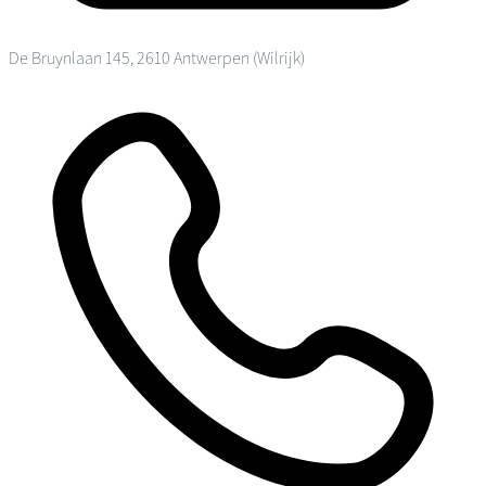
De Bruynlaan 145, 2610 Antwerpen (Wilrijk)